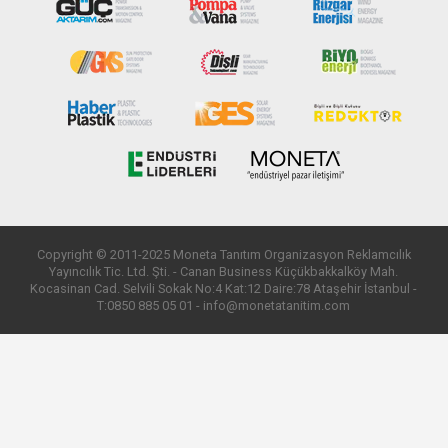
Copyright © 2011-2025 Moneta Tanıtım Organizasyon Reklamcılık
Yayıncılık Tic. Ltd. Şti. - Canan Business Küçükbakkalköy Mah.
Kocasinan Cad. Selvili Sokak No:4 Kat:12 Daire:78 Ataşehir İstanbul -
T:0850 885 05 01 - info@monetatanitim.com