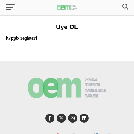
Üye OL
[wppb-register]