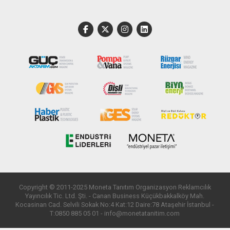
Copyright © 2011-2025 Moneta Tanıtım Organizasyon Reklamcılık
Yayıncılık Tic. Ltd. Şti. - Canan Business Küçükbakkalköy Mah.
Kocasinan Cad. Selvili Sokak No:4 Kat:12 Daire:78 Ataşehir İstanbul -
T:0850 885 05 01 - info@monetatanitim.com