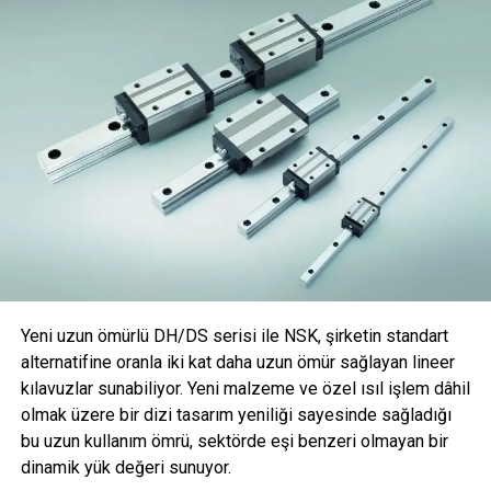
müşterimizin kullandığı Valmet otomasyon sistemleri,
güvenilir birer veri kaynağıdır. Bu kaynaklardan derlenen
veriler, müşterilerimizin diğer kağıt fabrikaları ve
tesislerindeki sistemlerden elde edilen bilgilerle bir araya
getirildiğinde inanılmaz büyüklükte bir veri kaynağı ortaya
çıkmaktadır. Sistemlerimizin müşterilerimize olan en büyük
yararı, uzmanlarımızın hangi verileri analiz edecek ve
bunları nasıl kullanacaklarını çok iyi bilmeleridir. Bu bilgi ve
birikim, Endüstriyel Internet uygulamalarımız ve
hizmetlerimizin temelini oluşturmaktadır.”
Dört
Yeni uzun ömürlü DH/DS serisi ile NSK, şirketin standart
alternatifine oranla iki kat daha uzun ömür sağlayan lineer
kılavuzlar sunabiliyor. Yeni malzeme ve özel ısıl işlem dâhil
olmak üzere bir dizi tasarım yeniliği sayesinde sağladığı
bu uzun kullanım ömrü, sektörde eşi benzeri olmayan bir
dinamik yük değeri sunuyor.