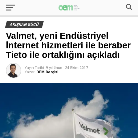
AKIŞKAN GÜCÜ
Valmet, yeni Endüstriyel
İnternet hizmetleri ile beraber
Tieto ile ortaklığını açıkladı
Yayın Tarihi:
9 yıl önce
-
24 Ekim 2017
Yazar:
OEM Dergisi