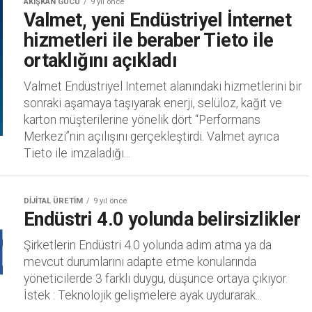
AKIŞKAN GÜCÜ
9 yıl önce
Valmet, yeni Endüstriyel İnternet
hizmetleri ile beraber Tieto ile
ortaklığını açıkladı
Valmet Endüstriyel Internet alanındaki hizmetlerini bir
sonraki aşamaya taşıyarak enerji, selüloz, kağıt ve
karton müşterilerine yönelik dört “Performans
Merkezi”nin açılışını gerçekleştirdi. Valmet ayrıca
Tieto ile imzaladığı...
DIJITAL ÜRETIM
9 yıl önce
Endüstri 4.0 yolunda belirsizlikler
Şirketlerin Endüstri 4.0 yolunda adım atma ya da
mevcut durumlarını adapte etme konularında
yöneticilerde 3 farklı duygu, düşünce ortaya çıkıyor.
İstek : Teknolojik gelişmelere ayak uydurarak...