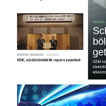
KÜRESEL 
Sch
böl
get
KÜRESEL PAZARLAR
6 yıl önce
NSK, sürdürülebilirlik raporu yayınladı
OEM ve A
elektrik
arkasında