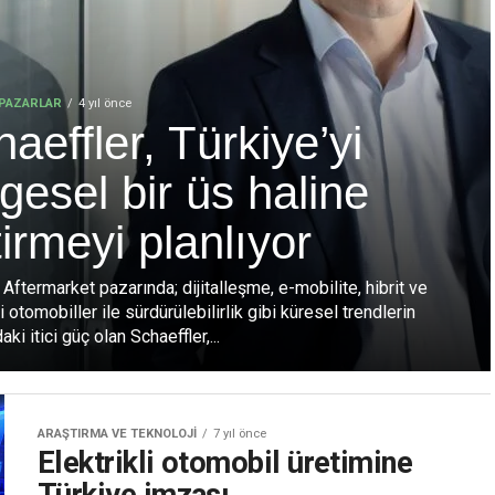
PAZARLAR
4 yıl önce
aeffler, Türkiye’yi
gesel bir üs haline
irmeyi planlıyor
ftermarket pazarında; dijitalleşme, e-mobilite, hibrit ve
li otomobiller ile sürdürülebilirlik gibi küresel trendlerin
ki itici güç olan Schaeffler,...
ARAŞTIRMA VE TEKNOLOJI
7 yıl önce
Elektrikli otomobil üretimine