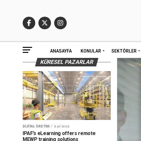
ANASAYFA
KONULAR
SEKTÖRLER
KÜRESEL PAZARLAR
DIJITAL ÜRETIM
6 yıl önce
IPAF’s eLearning offers remote
MEWP training solutions