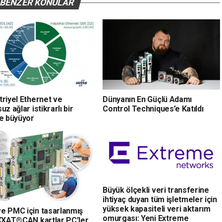
BENZER KONULAR
riyel Ethernet ve
Dünyanın En Güçlü Adamı
uz ağlar istikrarlı bir
Control Techniques’e Katıldı
de büyüyor
Büyük ölçekli veri transferine
ihtiyaç duyan tüm işletmeler için
yüksek kapasiteli veri aktarım
e PMC için tasarlanmış
omurgası: Yeni Extreme
IXXAT®CAN kartlar PC’ler