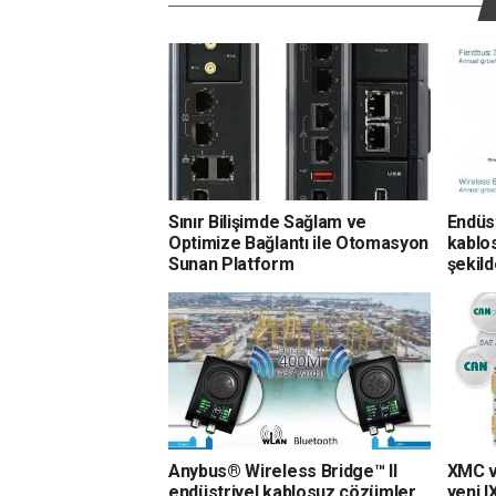
Sınır Bilişimde Sağlam ve
Endüst
Optimize Bağlantı ile Otomasyon
kablos
Sunan Platform
şekil
Anybus® Wireless Bridge™ II
XMC v
endüstriyel kablosuz çözümler
yeni 