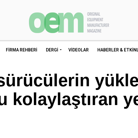
FIRMA REHBERI
DERGI
VIDEOLAR
HABERLER & ETKIN
sürücülerin yükl
 kolaylaştıran y