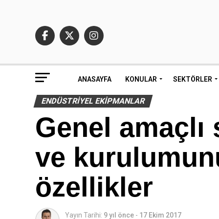
ANASAYFA
KONULAR
SEKTÖRLER
ENDÜSTRIYEL EKIPMANLAR
Genel amaçlı 
ve kurulumunu
özellikler
Yayın Tarihi:
9 yıl önce
-
17 Ekim 2017