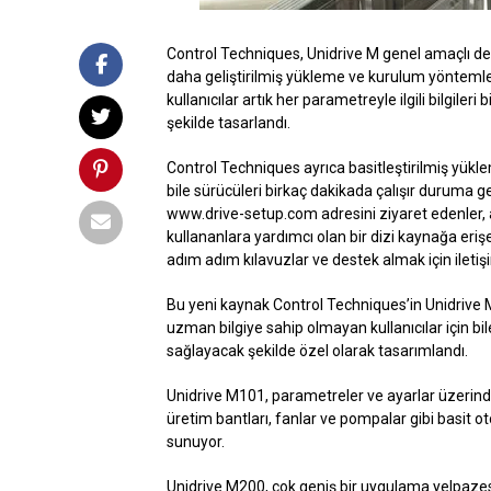
Control Techniques, Unidrive M genel amaçlı değiş
daha geliştirilmiş yükleme ve kurulum yöntemleri
kullanıcılar artık her parametreyle ilgili bilgile
şekilde tasarlandı.
Control Techniques ayrıca basitleştirilmiş yükl
bile sürücüleri birkaç dakikada çalışır duruma ge
www.drive-setup.com adresini ziyaret edenler, 
kullananlara yardımcı olan bir dizi kaynağa eriş
adım adım kılavuzlar ve destek almak için iletişi
Bu yeni kaynak Control Techniques’in Unidrive M
uzman bilgiye sahip olmayan kullanıcılar için 
sağlayacak şekilde özel olarak tasarımlandı.
Unidrive M101, parametreler ve ayarlar üzerinde
üretim bantları, fanlar ve pompalar gibi basit 
sunuyor.
Unidrive M200, çok geniş bir uygulama yelpazesi i