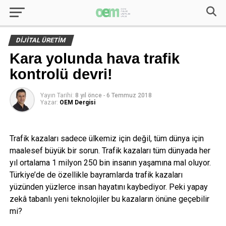
DIJITAL ÜRETIM
Kara yolunda hava trafik
kontrolü devri!
Yayın Tarihi:
8 yıl önce
-
6 Temmuz 2018
Yazar:
OEM Dergisi
Trafik kazaları sadece ülkemiz için değil, tüm dünya için
maalesef büyük bir sorun. Trafik kazaları tüm dünyada her
yıl ortalama 1 milyon 250 bin insanın yaşamına mal oluyor.
Türkiye’de de özellikle bayramlarda trafik kazaları
yüzünden yüzlerce insan hayatını kaybediyor. Peki yapay
zekâ tabanlı yeni teknolojiler bu kazaların önüne geçebilir
mi?