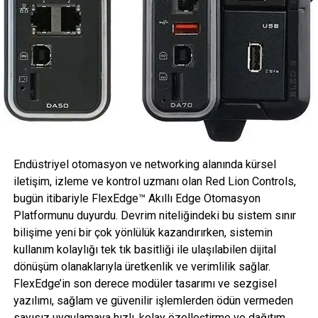
approved Training Centre to find out what eLearning
options are available to them, and to schedule where
required a practical assessment if possible, to allow our
training providers to manage demand.
“A theory module for MEWP operator training can be
conducted online anywhere, any time, on most devices
and, provided that a practical assessment is completed
within the 90-day period, the candidate will be issued their
IPAF PAL Card in the usual way. It’s also worth pointing out
Endüstriyel otomasyon ve networking alanında kürsel
that the operator theory eLearning module is available in
iletişim, izleme ve kontrol uzmanı olan Red Lion Controls,
multiple languages to suit the candidate’s requirements,
bugün itibariyle FlexEdge™ Akıllı Edge Otomasyon
wherever they are in the world.”
Platformunu duyurdu. Devrim niteliğindeki bu sistem sınır
bilişime yeni bir çok yönlülük kazandırırken, sistemin
“With regards to IPAF’s MEWPs for Managers, this is
kullanım kolaylığı tek tık basitliği ile ulaşılabilen dijital
currently available in English, and in a special ANSI-
dönüşüm olanaklarıyla üretkenlik ve verimlilik sağlar.
compliant variant suitable for the US market, with German
FlexEdge’in son derece modüler tasarımı ve sezgisel
set to be made available via our eLearning suite very soon.
yazılımı, sağlam ve güvenilir işlemlerden ödün vermeden
sayısız uygulamaya hızlı, kolay özelleştirme ve dağıtım