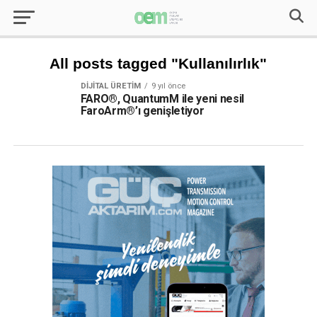
All posts tagged "Kullanılırlık"
DIJITAL ÜRETIM
9 yıl önce
FARO®, QuantumM ile yeni nesil
FaroArm®’ı genişletiyor