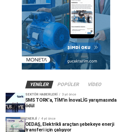
YENILER
POPÜLER
VIDEO
SEKTÖR HABERLERI
3 yıl önce
SMS TORK’a, TİM’in İnovaLİG yarışmasında
ödül
ENERJI
4 yıl önce
OEDAŞ, Elektrikli araçtan şebekeye enerji
transferi için çalışıyor