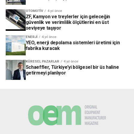
OTOMOTIV
4 yıl önce
ZF, Kamyon ve treylerler için geleceğin
güvenlik ve verimlilik ölçütlerini en üst
seviyeye taşıyor
ENERJI
4 yıl önce
YEO, enerji depolama sistemleri üretimi için
fabrika kuracak
KÜRESEL PAZARLAR
4 yıl önce
Schaeffler, Türkiye’yi bölgesel bir üs haline
getirmeyi planlıyor