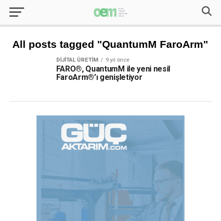
All posts tagged "QuantumM FaroArm"
DIJITAL ÜRETIM
9 yıl önce
FARO®, QuantumM ile yeni nesil
FaroArm®’ı genişletiyor