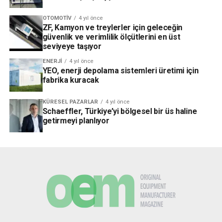
OTOMOTIV
4 yıl önce
ZF, Kamyon ve treylerler için geleceğin
güvenlik ve verimlilik ölçütlerini en üst
seviyeye taşıyor
ENERJI
4 yıl önce
YEO, enerji depolama sistemleri üretimi için
fabrika kuracak
KÜRESEL PAZARLAR
4 yıl önce
Schaeffler, Türkiye’yi bölgesel bir üs haline
getirmeyi planlıyor