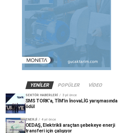
YENILER
POPÜLER
VIDEO
SEKTÖR HABERLERI
3 yıl önce
SMS TORK’a, TİM’in İnovaLİG yarışmasında
ödül
ENERJI
4 yıl önce
OEDAŞ, Elektrikli araçtan şebekeye enerji
transferi için çalışıyor