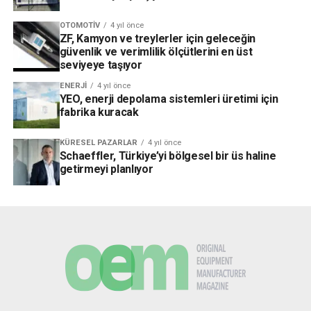
OTOMOTIV
4 yıl önce
ZF, Kamyon ve treylerler için geleceğin
güvenlik ve verimlilik ölçütlerini en üst
seviyeye taşıyor
ENERJI
4 yıl önce
YEO, enerji depolama sistemleri üretimi için
fabrika kuracak
KÜRESEL PAZARLAR
4 yıl önce
Schaeffler, Türkiye’yi bölgesel bir üs haline
getirmeyi planlıyor