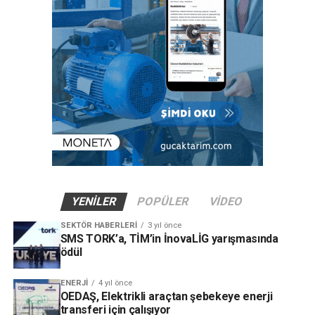
YENILER
POPÜLER
VIDEO
SEKTÖR HABERLERI
3 yıl önce
SMS TORK’a, TİM’in İnovaLİG yarışmasında
ödül
ENERJI
4 yıl önce
OEDAŞ, Elektrikli araçtan şebekeye enerji
transferi için çalışıyor