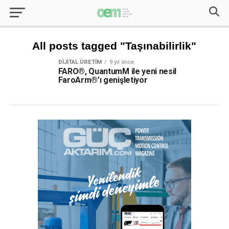
All posts tagged "Taşınabilirlik"
DIJITAL ÜRETIM
9 yıl önce
FARO®, QuantumM ile yeni nesil
FaroArm®’ı genişletiyor