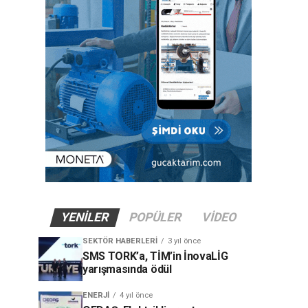
YENILER
POPÜLER
VIDEO
SEKTÖR HABERLERI
3 yıl önce
SMS TORK’a, TİM’in İnovaLİG
yarışmasında ödül
ENERJI
4 yıl önce