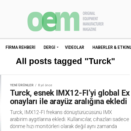
FIRMA REHBERI
DERGI
VIDEOLAR
HABERLER & ETKIN
All posts tagged "Turck"
YENI ÜRÜNLER
8 yıl önce
Turck, esnek IMX12-FI’yi global Ex
onayları ile arayüz aralığına ekledi
Turck, IMX12-FI frekans dönüştürücüsünü IMX
arabirim aygıtlarına ekledi. Kullanıcılar, cihazları sadece
dönme hızı monitörleri olarak değil aynı zamanda