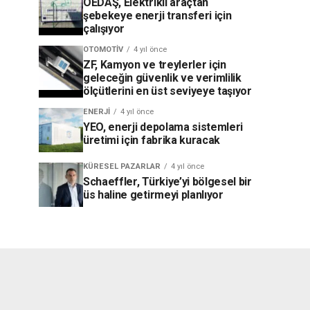
OEDAŞ, Elektrikli araçtan
şebekeye enerji transferi için
çalışıyor
OTOMOTIV
4 yıl önce
ZF, Kamyon ve treylerler için
geleceğin güvenlik ve verimlilik
ölçütlerini en üst seviyeye taşıyor
ENERJI
4 yıl önce
YEO, enerji depolama sistemleri
üretimi için fabrika kuracak
KÜRESEL PAZARLAR
4 yıl önce
Schaeffler, Türkiye’yi bölgesel bir
üs haline getirmeyi planlıyor