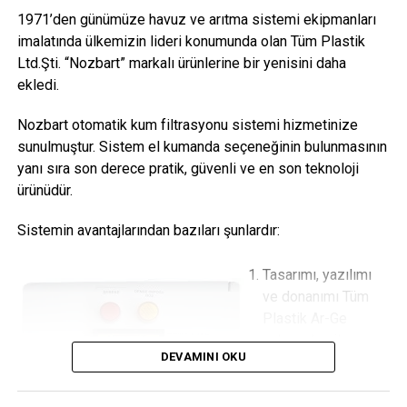
1971’den günümüze havuz ve arıtma sistemi ekipmanları
imalatında ülkemizin lideri konumunda olan Tüm Plastik
Ltd.Şti. “Nozbart” markalı ürünlerine bir yenisini daha
ekledi.
Resim 3:
ASM verimlilik performansı
Nozbart otomatik kum filtrasyonu sistemi hizmetinize
sunulmuştur. Sistem el kumanda seçeneğinin bulunmasının
yanı sıra son derece pratik, güvenli ve en son teknoloji
Verimlilikteki iyileştirmeler, daha sonra toplam sahip olma
ürünüdür.
maliyetine önemli miktarda etkisi olan finansal tasarruflara
Sistemin avantajlarından bazıları şunlardır:
dönüştürülebilir
Tasarımı, yazılımı
ve donanımı Tüm
Plastik Ar-Ge
çalışmaları ile
DEVAMINI OKU
şekillenen milli
komponentli ileri
teknoloji ürünüdür