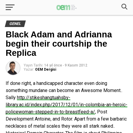
GENEL
Black Adam and Adrianna
begin their courtship the
Replica
Yayın Tarihi:
14 yıl önce
-
9 Kasım 2012
Yazar:
OEM Dergisi
If done right, a handicapped character even doing
something mundane can become an Awesome Moment..
Sally
http://stikeshangtuahsby-
library.ac.id/index.php/2017/12/01/in-colombia-an-heroic-
policewoman-stepped-in-to-breastfeed-a/
, Post
Development Antoine, and Rotor. Apart from a few barbaric
necklaces of metal scales they were all stark naked..