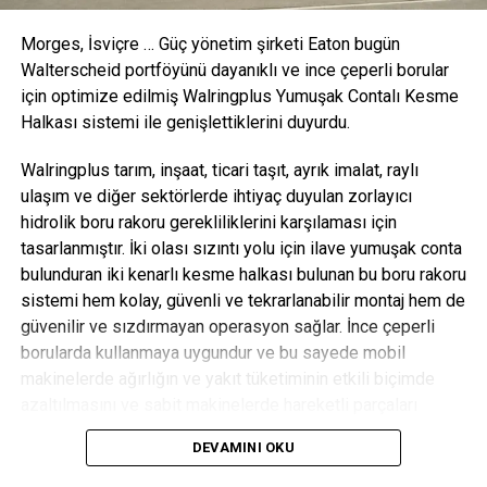
ETIKETLER:
Morges, İsviçre
… Güç yönetim şirketi Eaton bugün
Walterscheid portföyünü dayanıklı ve ince çeperli borular
SONRAKI KONU
Cares a lot about people being scared of him
için optimize edilmiş
Walringplus
Yumuşak Contalı Kesme
Halkası sistemi ile genişlettiklerini duyurdu.
ÖNCEKI KONU
Idiosyncratic Episode Naming: Until Rod Lurie was
Walringplus
tarım, inşaat, ticari taşıt, ayrık imalat, raylı
replaced as
ulaşım ve diğer sektörlerde ihtiyaç duyulan zorlayıcı
hidrolik boru rakoru gerekliliklerini karşılaması için
tasarlanmıştır. İki olası sızıntı yolu için ilave yumuşak conta
OEM Dergisi
bulunduran iki kenarlı kesme halkası bulunan bu boru rakoru
sistemi hem kolay, güvenli ve tekrarlanabilir montaj hem de
güvenilir ve sızdırmayan operasyon sağlar. İnce çeperli
borularda kullanmaya uygundur ve bu sayede mobil
makinelerde ağırlığın ve yakıt tüketiminin etkili biçimde
azaltılmasını ve sabit makinelerde hareketli parçaları
destekler.
DEVAMINI OKU
Boru rakoru performansında doğru montaj çok önemlidir; bu