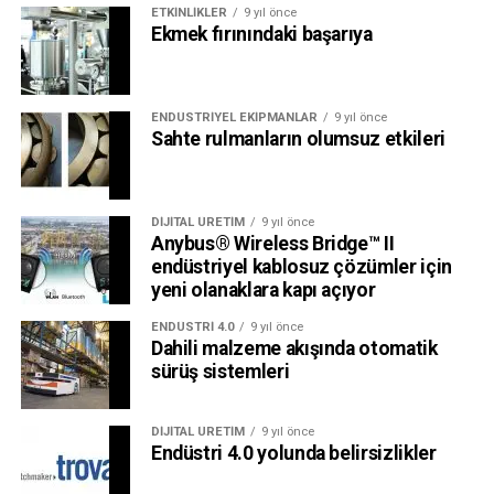
ETKINLIKLER
9 yıl önce
Ekmek fırınındaki başarıya
ENDÜSTRIYEL EKIPMANLAR
9 yıl önce
Sahte rulmanların olumsuz etkileri
DIJITAL ÜRETIM
9 yıl önce
Anybus® Wireless Bridge™ II
endüstriyel kablosuz çözümler için
yeni olanaklara kapı açıyor
ENDÜSTRI 4.0
9 yıl önce
Dahili malzeme akışında otomatik
sürüş sistemleri
DIJITAL ÜRETIM
9 yıl önce
Endüstri 4.0 yolunda belirsizlikler