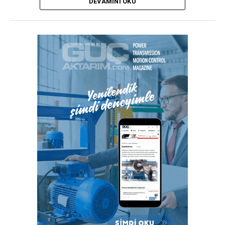
DEVAMINI OKU
duyulmadan ince çeperli boruların güvenli kurulumunu
sağlar.”