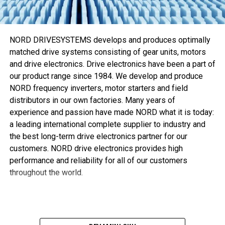
Eaton’ın özel üretim Walterscheid M-R7 makinesi sızıntı
riski kadar
Walring plus
kurulumu için gerekli zamanı ve
eforu da azaltır. M-R7 makinesi kesme halkası kurulumu ve
NORD DRIVESYSTEMS develops and produces optimally
boru şekillendirme süreçlerini otomatikleştirerek optimum
matched drive systems consisting of gear units, motors
sistem performansı sağlamaya
and drive electronics. Drive electronics have been a part of
our product range since 1984. We develop and produce
, aynı zamanda gerekli tork ve dönüşü azaltmaya yardımcı
NORD frequency inverters, motor starters and field
olur.
distributors in our own factories. Many years of
Kuenstel “Söz konusu kurulum davranışı ve performans
experience and passion have made NORD what it is today:
olduğunda
Walring plus
ikisini de karşılıyor,” diye ekliyor.
a leading international complete supplier to industry and
“Günümüzde müşteriler daha hafif ve kompakt ekipman
the best long-term drive electronics partner for our
tercih ediyor, bu yüzden daha fazla mekanik mukavemeti
customers. NORD drive electronics provides high
olan ince çeperli borular hidrolik uygulamalarda giderek
performance and reliability for all of our customers
popülerlik kazanıyor. Optimize edilmiş kesme kenarı
throughout the world.
geometrisi, block-stop kurulum fonksiyonu ve yumuşak
contası sayesinde
Walring plus
bu aranan özellikleri
sunabilir. Bu da genellikle kullanıldığı şekilde maliyeti
artırıp akış oranlarını azaltan ilave bileziğe ihtiyaç