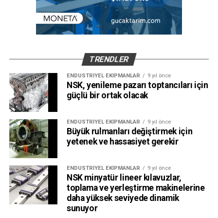
TRENDLER
ENDÜSTRIYEL EKIPMANLAR
9 yıl önce
NSK, yenileme pazarı toptancıları için
güçlü bir ortak olacak
ENDÜSTRIYEL EKIPMANLAR
9 yıl önce
Büyük rulmanları değiştirmek için
yetenek ve hassasiyet gerekir
ENDÜSTRIYEL EKIPMANLAR
9 yıl önce
NSK minyatür lineer kılavuzlar,
toplama ve yerleştirme makinelerine
daha yüksek seviyede dinamik
sunuyor