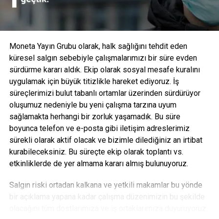
sorunlar, kesme halkası borudan çıkarılmadan önce de
tespit edilebilir ve bu sayede uygulama sırasında yıkıcı
arıza oluşması riskini azaltır.
Moneta Yayın Grubu olarak, halk sağlığını tehdit eden
küresel salgın sebebiyle çalışmalarımızı bir süre evden
sürdürme kararı aldık. Ekip olarak sosyal mesafe kuralını
uygulamak için büyük titizlikle hareket ediyoruz. İş
süreçlerimizi bulut tabanlı ortamlar üzerinden sürdürüyor
oluşumuz nedeniyle bu yeni çalışma tarzına uyum
sağlamakta herhangi bir zorluk yaşamadık. Bu süre
boyunca telefon ve e-posta gibi iletişim adreslerimiz
sürekli olarak aktif olacak ve bizimle dilediğiniz an irtibat
kurabileceksiniz. Bu süreçte ekip olarak toplantı vs.
etkinliklerde de yer almama kararı almış bulunuyoruz.
Eaton Hidrolik EMEA bölgesi Konnektörler ürün yöneticisi
Salgın riski ortadan kalkana ve yetkili makamlar bu yönde
olan Christian Kuenstel “Yüksek performanslı Walterscheid
bir açıklama yapana kadar çalışma düzenimizin bu şekilde
ailemize yaptığımız bu muhteşem ilaveyi sonunda
olacağını tüm dostlarımıza ve iş ortaklarımıza duyuruyoruz.
piyasaya sürdüğümüz için çok heyecanlıyız,” diyor.