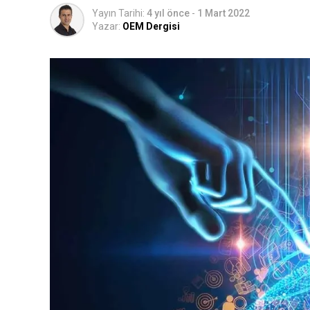
Yayın Tarihi:
4 yıl önce
-
1 Mart 2022
Yazar:
OEM Dergisi