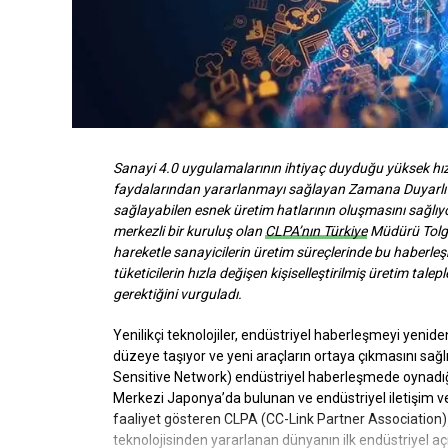
Sanayi 4.0 uygulamalarının ihtiyaç duyduğu yüksek hızl
faydalarından yararlanmayı sağlayan Zamana Duyarlı A
sağlayabilen esnek üretim hatlarının oluşmasını sağlıy
merkezli bir kuruluş olan
CLPA’nın Türkiye
Müdürü Tolga
hareketle sanayicilerin üretim süreçlerinde bu haberle
tüketicilerin hızla değişen kişiselleştirilmiş üretim
talepl
gerektiğini vurguladı.
Yenilikçi teknolojiler, endüstriyel haberleşmeyi yen
düzeye taşıyor ve yeni araçların ortaya çıkmasını sağ
Sensitive Network) endüstriyel haberleşmede oynadığ
Merkezi Japonya’da bulunan ve endüstriyel iletişim ve
faaliyet gösteren CLPA (CC-Link Partner Association) 
teknolojisinden yararlanan dünyanın ilk endüstriyel açık