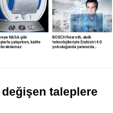
eya NASA gibi
BOSCH Rexroth, akıllı
şlarla çalışırken, kalite
teknolojileriyle Endüstri 4.0
 bırakılamaz
yolculuğunda yanınızda…
 değişen taleplere