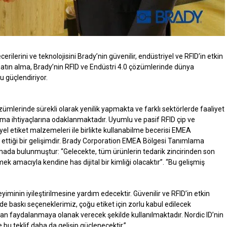
rilerini ve teknolojisini Brady’nin güvenilir, endüstriyel ve RFID’in etkin
u satın alma, Brady’nin RFID ve Endüstri 4.0 çözümlerinde dünya
 güçlendiriyor.
mlerinde sürekli olarak yenilik yapmakta ve farklı sektörlerde faaliyet
ama ihtiyaçlarına odaklanmaktadır. Uyumlu ve pasif RFID çip ve
yel etiket malzemeleri ile birlikte kullanabilme becerisi EMEA
ettiği bir gelişimdir. Brady Corporation EMEA Bölgesi Tanımlama
ada bulunmuştur: “Gelecekte, tüm ürünlerin tedarik zincirinden son
 amacıyla kendine has dijital bir kimliği olacaktır”. “Bu gelişmiş
eyiminin iyileştirilmesine yardım edecektir. Güvenilir ve RFID’in etkin
nde baskı seçeneklerimiz, çoğu etiket için zorlu kabul edilecek
rdan faydalanmaya olanak verecek şekilde kullanılmaktadır. Nordic ID’nin
bu teklif daha da gelişip güçlenecektir.”