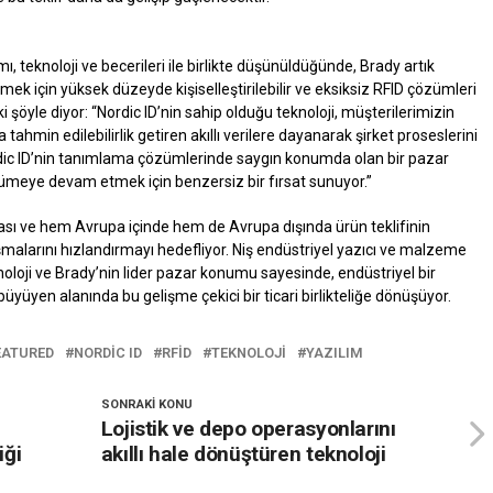
ımı, teknoloji ve becerileri ile birlikte düşünüldüğünde, Brady artık
mek için yüksek düzeyde kişiselleştirilebilir ve eksiksiz RFID çözümleri
şöyle diyor: “Nordic ID’nin sahip olduğu teknoloji, müşterilerimizin
tahmin edilebilirlik getiren akıllı verilere dayanarak şirket proseslerini
dic ID’nin tanımlama çözümlerinde saygın konumda olan bir pazar
üyümeye devam etmek için benzersiz bir fırsat sunuyor.”
lması ve hem Avrupa içinde hem de Avrupa dışında ürün teklifinin
ışmalarını hızlandırmayı hedefliyor. Niş endüstriyel yazıcı ve malzeme
oloji ve Brady’nin lider pazar konumu sayesinde, endüstriyel bir
yüyen alanında bu gelişme çekici bir ticari birlikteliğe dönüşüyor.
EATURED
NORDIC ID
RFID
TEKNOLOJI
YAZILIM
SONRAKI KONU
Lojistik ve depo operasyonlarını
iği
akıllı hale dönüştüren teknoloji