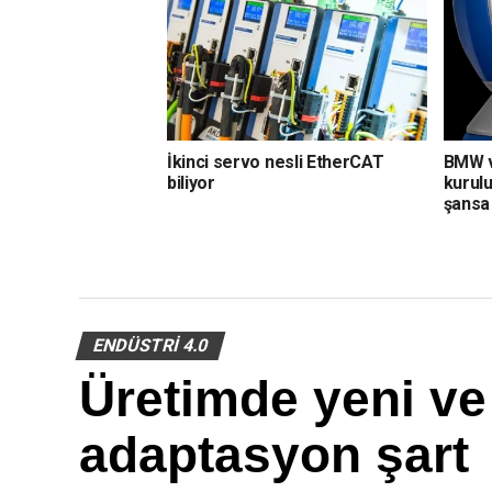
İkinci servo nesli EtherCAT
BMW v
biliyor
kurulu
şansa
ENDÜSTRI 4.0
Üretimde yeni ve
adaptasyon şart