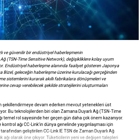
ı ve güvenilir bir endüstriyel haberleşmenin
ğ (TSN-Time Sensitive Network), değişikliklere
kolay uyum
or. Endüstriyel haberleşme alanında
faaliyet gösteren Japonya
 Bizel, geleceğin
haberleşme üzerine kurulacağı gerçeğinden
şme
sistemlerini kurarak akıllı fabrikalara dönüşmeleri ve
erine cevap verebilecek şekilde stratejilerini oluşturmaları
iden şekillendirmeye devam ederken mevcut yetenekleri üst
lıyor. Bu teknolojilerden biri olan Zamana Duyarlı Ağ (TSN-Time
ı temel rol sayesinde her geçen gün daha çok önem kazanıyor.
 kontrol ağı CC-Link’in dünya genelinde yaygınlaşması için
tarafından geliştirilen CC-Link IE TSN de Zaman Duyarlı Ağ
 ağı olarak öne çıkıyor. Tüketicilerin yeni ve değişen talepleri