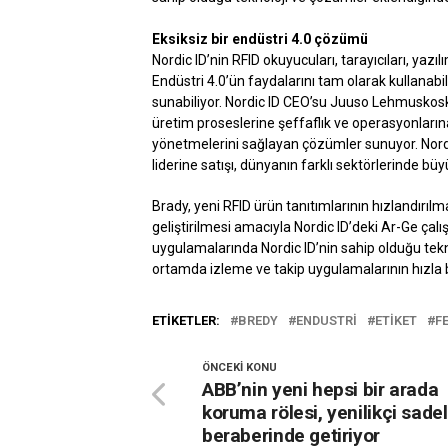
Eksiksiz bir endüstri 4.0 çözümü
Nordic ID’nin RFID okuyucuları, tarayıcıları, yazıl
Endüstri 4.0’ün faydalarını tam olarak kullanabil
sunabiliyor. Nordic ID CEO’su Juuso Lehmuskoski 
üretim proseslerine şeffaflık ve operasyonlarına 
yönetmelerini sağlayan çözümler sunuyor. Nor
liderine satışı, dünyanın farklı sektörlerinde b
Brady, yeni RFID ürün tanıtımlarının hızlandırı
geliştirilmesi amacıyla Nordic ID’deki Ar-Ge çal
uygulamalarında Nordic ID’nin sahip olduğu tekn
ortamda izleme ve takip uygulamalarının hızla bü
ETIKETLER:
BREDY
ENDUSTRI
ETIKET
F
ÖNCEKI KONU
ABB’nin yeni hepsi bir arada
koruma rölesi, yenilikçi sadel
beraberinde getiriyor