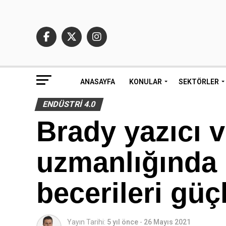
ANASAYFA
KONULAR
SEKTÖRLER
ENDÜSTRI 4.0
Brady yazıcı 
uzmanlığında 
becerileri güç
Yayın Tarihi:
5 yıl önce
-
26 Mayıs 2021