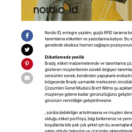
Nordic ID, entegre yazılım, güçlü RFID tarama bece
tanımlama etiketleri ve yazıcılarına katıyor. B
genelinde eksiksiz hizmet sağlayıcı pozisyonunu
Etiketlemede yenilik
Brady, etiket malzemelerinde ve tanımlama çözü
gösteren müşterilerinin sürekli değişen tanıml
sensörleri esnek, kendinden yapışkanlı endüstri
bölgesinde Brady uzmanlık merkezinin öncülük 
Çözümleri Genel Müdürü Brett Wilms şu açıklam
müşteriye gidene kadar görünürlüğünü geliştirmek
görünüm verimliliğin geliştirilmesine
, sürdürülebilirliğin artırılmasına ve müşteri den
olduğu etiket portföyü, bilgi birikimimiz ve yeri
koşullarda bile pek çok şirket için bu avantajla
sahip olduğu teknoloji ve çözümler eklendiğinde 