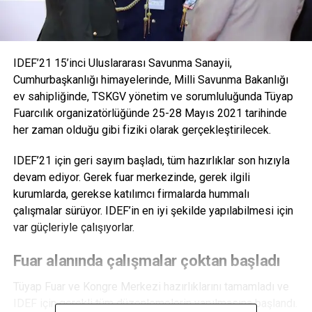
IDEF’21 15’inci Uluslararası Savunma Sanayii,
Cumhurbaşkanlığı himayelerinde, Milli Savunma Bakanlığı
ev sahipliğinde, TSKGV yönetim ve sorumluluğunda Tüyap
Fuarcılık organizatörlüğünde 25-28 Mayıs 2021 tarihinde
her zaman olduğu gibi fiziki olarak gerçekleştirilecek.
IDEF’21 için geri sayım başladı, tüm hazırlıklar son hızıyla
devam ediyor. Gerek fuar merkezinde, gerek ilgili
kurumlarda, gerekse katılımcı firmalarda hummalı
çalışmalar sürüyor. IDEF’in en iyi şekilde yapılabilmesi için
var güçleriyle çalışıyorlar.
Fuar alanında çalışmalar çoktan başladı
Tüyap Fuar ve Kongre Merkezi hazırlıklarını tamamladı ve
IDEF için gerekli tüm düzenlemelerin yapılmasına başlandı.