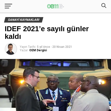
SANAYI KAYNAKLARI
IDEF 2021’e sayılı günler
kaldı
Yayın Tarihi:
5 yıl önce
-
20 Nisan 2021
Yazar:
OEM Dergisi