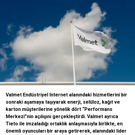
yetkililerin ilgisinin daha da artması, IDEF’21’in oldukça
verimli geçeceğini ve hedeflerine ulaşacağını şimdiden
haber veriyor. 2019 yılında olduğu gibi heyetler, katılımcılar
ve ülkemiz savunma sanayisi tedarikinden sorumlu
makamlar arasında randevulu görüşmeler planlanıyor.
Valmet Endüstriyel Internet alanındaki hizmetlerini bir
sonraki aşamaya taşıyarak enerji, selüloz, kağıt ve
karton müşterilerine yönelik dört “Performans
Merkezi”nin açılışını gerçekleştirdi. Valmet ayrıca
Tieto ile imzaladığı ortaklık anlaşmasıyla birlikte, en
Söylenenlerin aksine IDEF
önemli oyuncuları bir araya getirerek, alanındaki lider