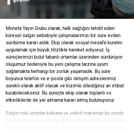
sorunlar, kesme halkası borudan çıkarılmadan önce de
tespit edilebilir ve bu sayede uygulama sırasında yıkıcı
arıza oluşması riskini azaltır.
Moneta Yayın Grubu olarak, halk sağlığını tehdit eden
küresel salgın sebebiyle çalışmalarımızı bir süre evden
sürdürme kararı aldık. Ekip olarak sosyal mesafe kuralını
uygulamak için büyük titizlikle hareket ediyoruz. İş
süreçlerimizi bulut tabanlı ortamlar üzerinden sürdürüyor
oluşumuz nedeniyle bu yeni çalışma tarzına uyum
sağlamakta herhangi bir zorluk yaşamadık. Bu süre
boyunca telefon ve e-posta gibi iletişim adreslerimiz
sürekli olarak aktif olacak ve bizimle dilediğiniz an irtibat
kurabileceksiniz. Bu süreçte ekip olarak toplantı vs.
etkinliklerde de yer almama kararı almış bulunuyoruz.
Eaton Hidrolik EMEA bölgesi Konnektörler ürün yöneticisi
Salgın riski ortadan kalkana ve yetkili makamlar bu yönde
olan Christian Kuenstel “Yüksek performanslı Walterscheid
bir açıklama yapana kadar çalışma düzenimizin bu şekilde
ailemize yaptığımız bu muhteşem ilaveyi sonunda
olacağını tüm dostlarımıza ve iş ortaklarımıza duyuruyoruz.
piyasaya sürdüğümüz için çok heyecanlıyız,” diyor.