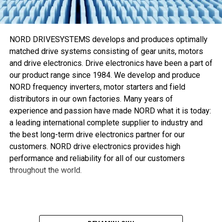
Eaton’ın özel üretim Walterscheid M-R7 makinesi sızıntı
riski kadar
Walring plus
kurulumu için gerekli zamanı ve
eforu da azaltır. M-R7 makinesi kesme halkası kurulumu ve
NORD DRIVESYSTEMS develops and produces optimally
boru şekillendirme süreçlerini otomatikleştirerek optimum
matched drive systems consisting of gear units, motors
sistem performansı sağlamaya
and drive electronics. Drive electronics have been a part of
our product range since 1984. We develop and produce
, aynı zamanda gerekli tork ve dönüşü azaltmaya yardımcı
NORD frequency inverters, motor starters and field
olur.
distributors in our own factories. Many years of
Kuenstel “Söz konusu kurulum davranışı ve performans
experience and passion have made NORD what it is today:
olduğunda
Walring plus
ikisini de karşılıyor,” diye ekliyor.
a leading international complete supplier to industry and
“Günümüzde müşteriler daha hafif ve kompakt ekipman
the best long-term drive electronics partner for our
tercih ediyor, bu yüzden daha fazla mekanik mukavemeti
customers. NORD drive electronics provides high
olan ince çeperli borular hidrolik uygulamalarda giderek
performance and reliability for all of our customers
popülerlik kazanıyor. Optimize edilmiş kesme kenarı
throughout the world.
geometrisi, block-stop kurulum fonksiyonu ve yumuşak
contası sayesinde
Walring plus
bu aranan özellikleri
sunabilir. Bu da genellikle kullanıldığı şekilde maliyeti
artırıp akış oranlarını azaltan ilave bileziğe ihtiyaç