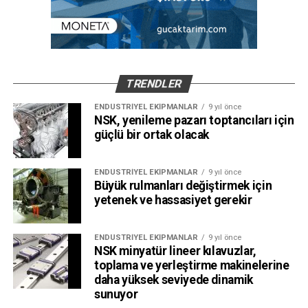
TRENDLER
ENDÜSTRIYEL EKIPMANLAR
9 yıl önce
NSK, yenileme pazarı toptancıları için
güçlü bir ortak olacak
ENDÜSTRIYEL EKIPMANLAR
9 yıl önce
Büyük rulmanları değiştirmek için
yetenek ve hassasiyet gerekir
ENDÜSTRIYEL EKIPMANLAR
9 yıl önce
NSK minyatür lineer kılavuzlar,
toplama ve yerleştirme makinelerine
daha yüksek seviyede dinamik
sunuyor