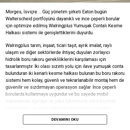
ETIKETLER:
Morges, İsviçre
… Güç yönetim şirketi Eaton bugün
SONRAKI KONU
Walterscheid portföyünü dayanıklı ve ince çeperli borular
Bitch in Sheep’s Clothing: Maggie Murdoch and Ixi
için optimize edilmiş
Walringplus
Yumuşak Contalı Kesme
Halkası sistemi ile genişlettiklerini duyurdu.
ÖNCEKI KONU
Foreshadowing: In one scene, the Dashers are
looking at the
Walringplus
tarım, inşaat, ticari taşıt, ayrık imalat, raylı
ulaşım ve diğer sektörlerde ihtiyaç duyulan zorlayıcı
hidrolik boru rakoru gerekliliklerini karşılaması için
OEM Dergisi
tasarlanmıştır. İki olası sızıntı yolu için ilave yumuşak conta
bulunduran iki kenarlı kesme halkası bulunan bu boru rakoru
sistemi hem kolay, güvenli ve tekrarlanabilir montaj hem de
güvenilir ve sızdırmayan operasyon sağlar. İnce çeperli
borularda kullanmaya uygundur ve bu sayede mobil
makinelerde ağırlığın ve yakıt tüketiminin etkili biçimde
azaltılmasını ve sabit makinelerde hareketli parçaları
destekler.
DEVAMINI OKU
Boru rakoru performansında doğru montaj çok önemlidir; bu