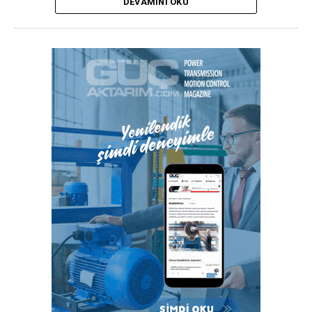
DEVAMINI OKU
duyulmadan ince çeperli boruların güvenli kurulumunu
sağlar.”