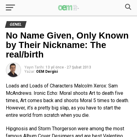
GENEL
No Name Given, Only Known
by Their Nickname: The
real/birth
Yayın Tarihi:
13 yıl önce
-
27 Şubat 2013
Yazar:
OEM Dergisi
Loads and Loads of Characters Malcolm Xerox: Sam
McAndrews. Ironic Echo: Moral shoots Art to death five
times, Art comes back and shoots Moral 5 times to death.
However, it’s a pretty big slap, as you have to start the
entire world from scratch when you die.
Hipgnosis and Storm Thorgerson were among the most
famous Album Cover Designers and are best Valentino