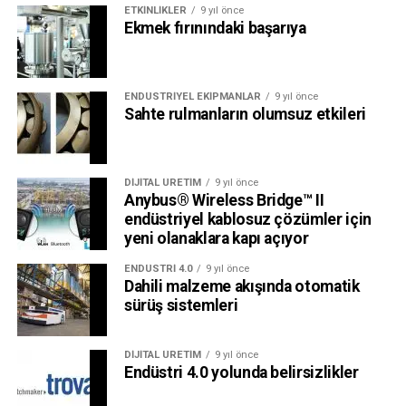
ETKINLIKLER
9 yıl önce
Ekmek fırınındaki başarıya
ENDÜSTRIYEL EKIPMANLAR
9 yıl önce
Sahte rulmanların olumsuz etkileri
DIJITAL ÜRETIM
9 yıl önce
Anybus® Wireless Bridge™ II
endüstriyel kablosuz çözümler için
yeni olanaklara kapı açıyor
ENDÜSTRI 4.0
9 yıl önce
Dahili malzeme akışında otomatik
sürüş sistemleri
DIJITAL ÜRETIM
9 yıl önce
Endüstri 4.0 yolunda belirsizlikler