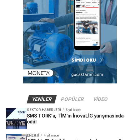
YENILER
POPÜLER
VIDEO
SEKTÖR HABERLERI
3 yıl önce
SMS TORK’a, TİM’in İnovaLİG yarışmasında
ödül
ENERJI
4 yıl önce