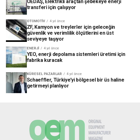
OEDAŞ, Elektrikli araçtan şebekeye enerji
transferi için çalışıyor
OTOMOTIV
4 yıl önce
ZF, Kamyon ve treylerler için geleceğin
güvenlik ve verimlilik ölçütlerini en üst
seviyeye taşıyor
ENERJI
4 yıl önce
YEO, enerji depolama sistemleri üretimi için
fabrika kuracak
KÜRESEL PAZARLAR
4 yıl önce
Schaeffler, Türkiye’yi bölgesel bir üs haline
getirmeyi planlıyor