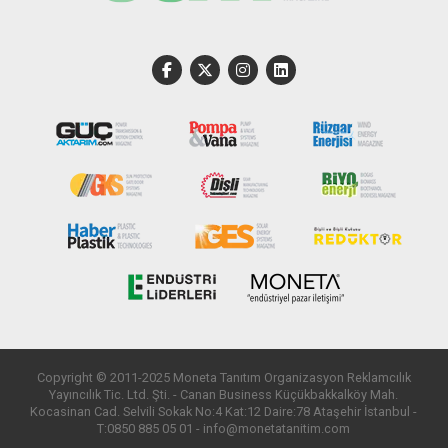
Copyright © 2011-2025 Moneta Tanıtım Organizasyon Reklamcılık
Yayıncılık Tic. Ltd. Şti. - Canan Business Küçükbakkalköy Mah.
Kocasinan Cad. Selvili Sokak No:4 Kat:12 Daire:78 Ataşehir İstanbul -
T:0850 885 05 01 - info@monetatanitim.com