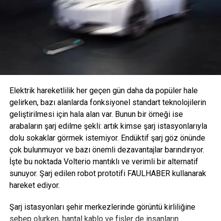
otomobil üreticileri tarafından müşterilerin isteği üzerine
yavaş yavaş orta veya kompakt segmentlerde de
kullanılmaya başlandı. Yeni Volkswagen Polo gibi küçük
arabalar bile CDC ile donatılabilir.
ZF Aftermarket, otomotiv şirketlerine Sachs markası
altında kapsamlı bir CDC damperleri yelpazesi
sunmaktadır. CDC yedek parçaları aşağıdakilerle sınırlı
Elektrik hareketlilik her geçen gün daha da popüler hale
olmamak kaydıyla mevcuttur:
gelirken, bazı alanlarda fonksiyonel standart teknolojilerin
geliştirilmesi için hala alan var. Bunun bir örneği ise
Audi A4 (2007 – 2015)
arabaların şarj edilme şekli: artık kimse şarj istasyonlarıyla
Audi Q5 (2008 – 2016)
dolu sokaklar görmek istemiyor. Endüktif şarj göz önünde
çok bulunmuyor ve bazı önemli dezavantajlar barındırıyor.
Audi Q7 (2006 – 2015)
İşte bu noktada Volterio mantıklı ve verimli bir alternatif
Porsche Cayenne (2002 – 2010 ve 2010 – 2017)
sunuyor. Şarj edilen robot prototifi FAULHABER kullanarak
hareket ediyor.
Volkswagen Touareg ( 2002 – 2010 ve 2010 –
2018)
Şarj istasyonları şehir merkezlerinde görüntü kirliliğine
2020 yılı boyunca ürün yelpazesi 30’a kadar ek parça
sebep olurken, hantal kablo ve fişler de insanların