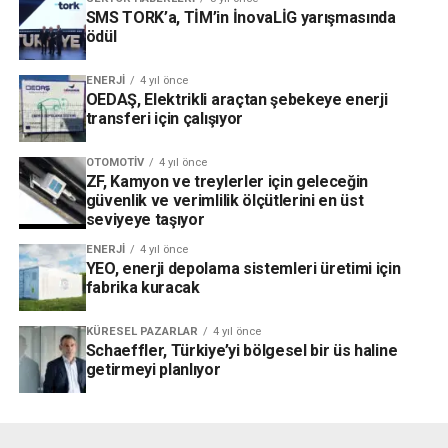
SMS TORK’a, TİM’in İnovaLİG yarışmasında
ödül
ENERJI
4 yıl önce
OEDAŞ, Elektrikli araçtan şebekeye enerji
transferi için çalışıyor
OTOMOTIV
4 yıl önce
ZF, Kamyon ve treylerler için geleceğin
güvenlik ve verimlilik ölçütlerini en üst
seviyeye taşıyor
ENERJI
4 yıl önce
YEO, enerji depolama sistemleri üretimi için
fabrika kuracak
KÜRESEL PAZARLAR
4 yıl önce
Schaeffler, Türkiye’yi bölgesel bir üs haline
getirmeyi planlıyor