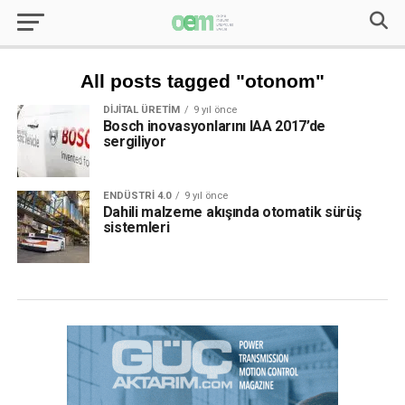
All posts tagged "otonom"
DIJITAL ÜRETIM
9 yıl önce
Bosch inovasyonlarını IAA 2017’de
sergiliyor
ENDÜSTRI 4.0
9 yıl önce
Dahili malzeme akışında otomatik sürüş
sistemleri