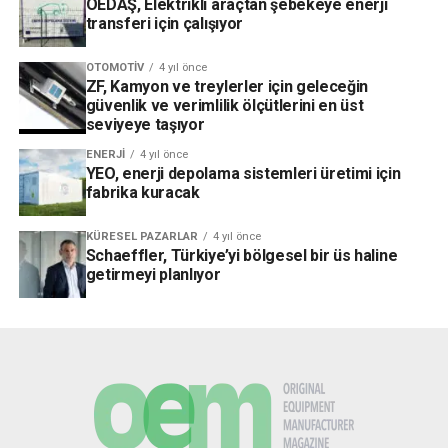
OEDAŞ, Elektrikli araçtan şebekeye enerji
transferi için çalışıyor
OTOMOTIV
4 yıl önce
ZF, Kamyon ve treylerler için geleceğin
güvenlik ve verimlilik ölçütlerini en üst
seviyeye taşıyor
ENERJI
4 yıl önce
YEO, enerji depolama sistemleri üretimi için
fabrika kuracak
KÜRESEL PAZARLAR
4 yıl önce
Schaeffler, Türkiye’yi bölgesel bir üs haline
getirmeyi planlıyor