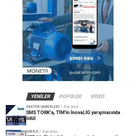
YENILER
POPÜLER
VIDEO
SEKTÖR HABERLERI
3 yıl önce
SMS TORK’a, TİM’in İnovaLİG yarışmasında
ödül
ENERJI
4 yıl önce