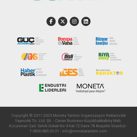
Copyright © 2011-2025 Moneta Tanıtım Organizasyon Reklamcılık
Yayıncılık Tic. Ltd. Şti. - Canan Business Küçükbakkalköy Mah.
Kocasinan Cad. Selvili Sokak No:4 Kat:12 Daire:78 Ataşehir İstanbul -
T:0850 885 05 01 - info@monetatanitim.com