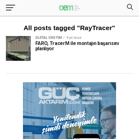
All posts tagged "RayTracer"
DIJITAL ÜRETIM
9 yıl önce
FARO, TracerM ile montajın başarısını
planlıyor