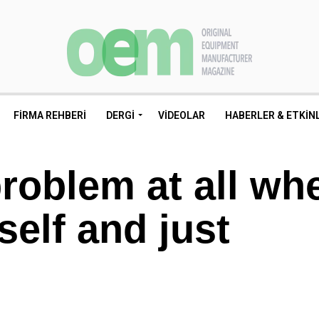
FIRMA REHBERI
DERGI
VIDEOLAR
HABERLER & ETKIN
roblem at all wh
self and just