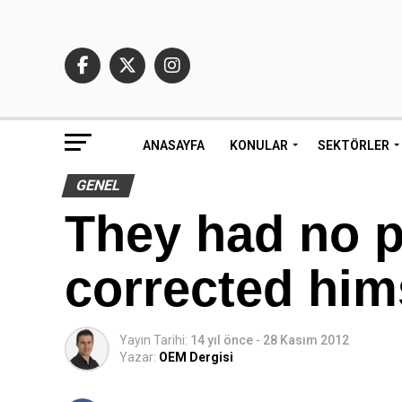
ANASAYFA
KONULAR
SEKTÖRLER
GENEL
They had no p
corrected him
Yayın Tarihi:
14 yıl önce
-
28 Kasım 2012
Yazar:
OEM Dergisi