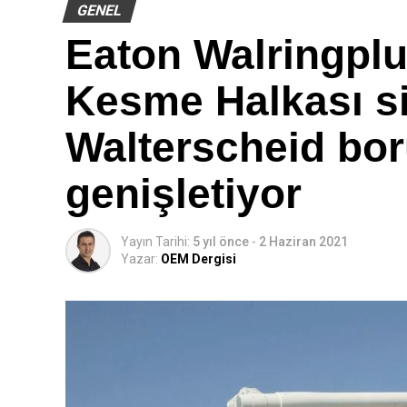
GENEL
Eaton Walringpl
Kesme Halkası si
Walterscheid bor
genişletiyor
Yayın Tarihi:
5 yıl önce
-
2 Haziran 2021
Yazar:
OEM Dergisi