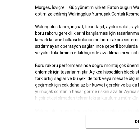
Morges, İsviçre
… Güç yönetim şirketi Eaton bugün Walt
optimize edilmiş
Walringplus
Yumuşak Contalı Kesme Ha
Walringplus
tarım, inşaat, ticari taşıt, ayrık imalat, ra
boru rakoru gerekliliklerini karşılaması için tasarlanmış
kenarlı kesme halkası bulunan bu boru rakoru sistemi 
sızdırmayan operasyon sağlar. İnce çeperli borulard
ve yakıt tüketiminin etkili biçimde azaltılmasını ve sab
Boru rakoru performansında doğru montaj çok öneml
önlemek için tasarlanmıştır. Açıkça hissedilen block
tork artışı sağlar ve bu şekilde tork veya mesafe öl
geçirmek için çok daha az bir kuvvet gerekir ve bu da 
yumuşak contanın hasar görme riskini azaltır. Ayrıca
hiçbir etkisi olmadan tekrar tekrar kurulumu mümkün k
Walring plus
masraflı hasarlara ve duruşlara neden ola
nedenlerine iner.
D
Borular veya cıvatalar biraz çizilse, akışkan sıcaklığı
önler. Düşük kurulum torku nedeniyle oluşan sorunlar,