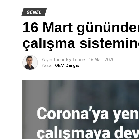
bu sayede uygulama sırasında yıkıcı arıza oluşması risk
GENEL
16 Mart gününden
çalışma sistemin
Yayın Tarihi:
6 yıl önce
-
16 Mart 2020
Yazar:
OEM Dergisi