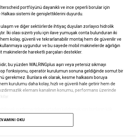
erscheid portföyünü dayanıklı ve ince çeperli borular için
lkası sistemi ile genişlettiklerini duyurdu.
ylı ulaşım ve diğer sektörlerde ihtiyaç duyulan zorlayıcı hidrolik
tır. İki olası sızıntı yolu için ilave yumuşak conta bulunduran iki
hem kolay, güvenli ve tekrarlanabilir montaj hem de güvenilir ve
a kullanmaya uygundur ve bu sayede mobil makinelerde ağırlığın
it makinelerde hareketli parçaları destekler.
idir; bu yüzden
WALRINGplus
aşırı veya yetersiz sıkmayı
-stop fonksiyonu, operatör kurulumun sonuna geldiğinde somut bir
çümü gerekmez. Bunlara ek olarak, kesme halkasını boruya
hem kurulumu daha kolay, hızlı ve güvenli hale getirir hem de
 sızdırmazlık elemanı kanalının konumu, performans üzerinde
ılar.
bilecek sızdırma riskini ortadan kaldırmak için bunların kök
EVAMINI OKU
 değişse veya tutma kuvveti azalsa da yumuşak conta, sızıntıları
 kesme halkası borudan çıkarılmadan önce de tespit edilebilir ve