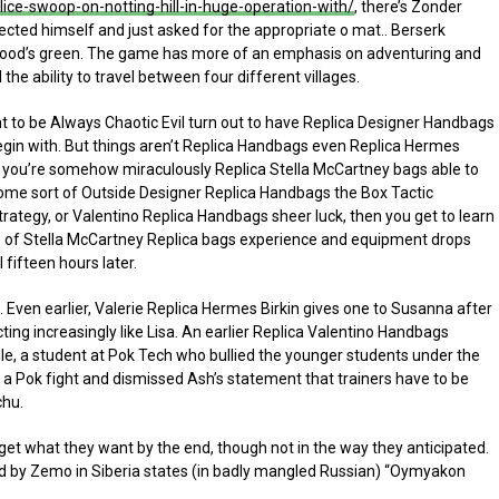
ice-swoop-on-notting-hill-in-huge-operation-with/
, there’s Zonder
ected himself and just asked for the appropriate o mat.. Berserk
twood’s green. The game has more of an emphasis on adventuring and
the ability to travel between four different villages.
t to be Always Chaotic Evil turn out to have Replica Designer Handbags
egin with. But things aren’t Replica Handbags even Replica Hermes
f you’re somehow miraculously Replica Stella McCartney bags able to
 some sort of Outside Designer Replica Handbags the Box Tactic
strategy, or Valentino Replica Handbags sheer luck, then you get to learn
ts of Stella McCartney Replica bags experience and equipment drops
 fifteen hours later.
. Even earlier, Valerie Replica Hermes Birkin gives one to Susanna after
cting increasingly like Lisa. An earlier Replica Valentino Handbags
lle, a student at Pok Tech who bullied the younger students under the
in a Pok fight and dismissed Ash’s statement that trainers have to be
chu.
get what they want by the end, though not in the way they anticipated.
ed by Zemo in Siberia states (in badly mangled Russian) “Oymyakon