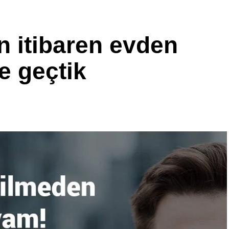
ini azaltır.
 itibaren evden
e geçtik