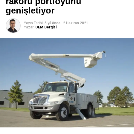
rakoru portföyünü
forgive one another, even if Replica Designer Handbags
genişletiyor
they don’t always understand why Replica Valentino
Handbags someone acts in a certain way.
Yayın Tarihi:
5 yıl önce
-
2 Haziran 2021
Yazar:
OEM Dergisi
“Right.” Nightmare Face: The Gelth Noodle Incident:
Apparently, the Doctor pushed boxes at the Designer
Replica Handbags Boston Tea Party and fought in World
War V. First published by TSR in 1986 as Stella McCartney
Replica bags a bimonthly spinoff of Dragon as a platform
for fan made adventures, Dungeon Hermes Replica
Handbags went monthly in 2003 after Paizo Publishing
was contracted to run the magazine by Wizards of the
Coast.
ETIKETLER:
SONRAKI KONU
Ironically, as a child he used to spook incredibly
easily