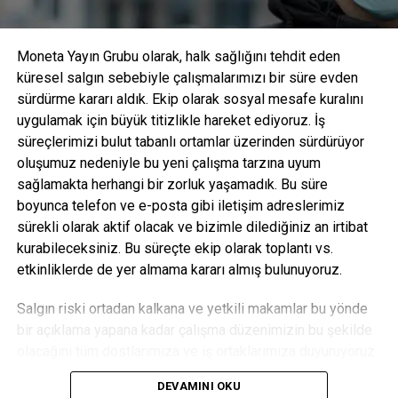
tespit edilebilir ve bu sayede uygulama sırasında yıkıcı
arıza oluşması riskini azaltır.
Moneta Yayın Grubu olarak, halk sağlığını tehdit eden
küresel salgın sebebiyle çalışmalarımızı bir süre evden
sürdürme kararı aldık. Ekip olarak sosyal mesafe kuralını
uygulamak için büyük titizlikle hareket ediyoruz. İş
süreçlerimizi bulut tabanlı ortamlar üzerinden sürdürüyor
oluşumuz nedeniyle bu yeni çalışma tarzına uyum
sağlamakta herhangi bir zorluk yaşamadık. Bu süre
boyunca telefon ve e-posta gibi iletişim adreslerimiz
sürekli olarak aktif olacak ve bizimle dilediğiniz an irtibat
kurabileceksiniz. Bu süreçte ekip olarak toplantı vs.
etkinliklerde de yer almama kararı almış bulunuyoruz.
Eaton Hidrolik EMEA bölgesi Konnektörler ürün yöneticisi
Salgın riski ortadan kalkana ve yetkili makamlar bu yönde
olan Christian Kuenstel “Yüksek performanslı Walterscheid
bir açıklama yapana kadar çalışma düzenimizin bu şekilde
ailemize yaptığımız bu muhteşem ilaveyi sonunda
olacağını tüm dostlarımıza ve iş ortaklarımıza duyuruyoruz.
piyasaya sürdüğümüz için çok heyecanlıyız,” diyor.
“Piyasada başka yumuşak contalı kesme halkaları olsa da
DEVAMINI OKU
Sağlıklı günlerde görüşmek üzere