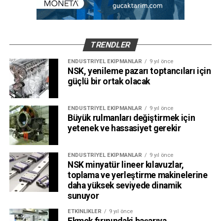
TRENDLER
ENDÜSTRIYEL EKIPMANLAR
9 yıl önce
NSK, yenileme pazarı toptancıları için
güçlü bir ortak olacak
ENDÜSTRIYEL EKIPMANLAR
9 yıl önce
Büyük rulmanları değiştirmek için
yetenek ve hassasiyet gerekir
ENDÜSTRIYEL EKIPMANLAR
9 yıl önce
NSK minyatür lineer kılavuzlar,
toplama ve yerleştirme makinelerine
daha yüksek seviyede dinamik
sunuyor
ETKINLIKLER
9 yıl önce