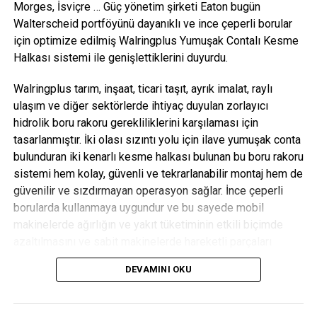
Morges, İsviçre
… Güç yönetim şirketi Eaton bugün
ÖNCEKI KONU
Freeze Frame Bonus: The briefly seen Death Star
Walterscheid portföyünü dayanıklı ve ince çeperli borular
directory
için optimize edilmiş
Walringplus
Yumuşak Contalı Kesme
Halkası sistemi ile genişlettiklerini duyurdu.
OEM Dergisi
Walringplus
tarım, inşaat, ticari taşıt, ayrık imalat, raylı
ulaşım ve diğer sektörlerde ihtiyaç duyulan zorlayıcı
hidrolik boru rakoru gerekliliklerini karşılaması için
tasarlanmıştır. İki olası sızıntı yolu için ilave yumuşak conta
bulunduran iki kenarlı kesme halkası bulunan bu boru rakoru
sistemi hem kolay, güvenli ve tekrarlanabilir montaj hem de
güvenilir ve sızdırmayan operasyon sağlar. İnce çeperli
borularda kullanmaya uygundur ve bu sayede mobil
makinelerde ağırlığın ve yakıt tüketiminin etkili biçimde
azaltılmasını ve sabit makinelerde hareketli parçaları
destekler.
DEVAMINI OKU
Boru rakoru performansında doğru montaj çok önemlidir; bu
yüzden
WALRINGplus
aşırı veya yetersiz sıkmayı önlemek