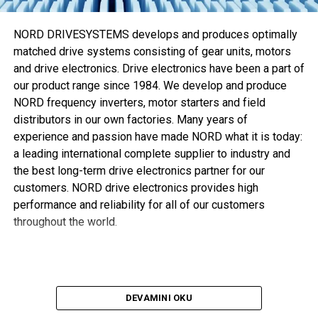
riski kadar
Walring plus
kurulumu için gerekli zamanı ve
eforu da azaltır. M-R7 makinesi kesme halkası kurulumu ve
NORD DRIVESYSTEMS develops and produces optimally
boru şekillendirme süreçlerini otomatikleştirerek optimum
matched drive systems consisting of gear units, motors
sistem performansı sağlamaya
and drive electronics. Drive electronics have been a part of
our product range since 1984. We develop and produce
, aynı zamanda gerekli tork ve dönüşü azaltmaya yardımcı
NORD frequency inverters, motor starters and field
olur.
distributors in our own factories. Many years of
Kuenstel “Söz konusu kurulum davranışı ve performans
experience and passion have made NORD what it is today:
olduğunda
Walring plus
ikisini de karşılıyor,” diye ekliyor.
a leading international complete supplier to industry and
“Günümüzde müşteriler daha hafif ve kompakt ekipman
the best long-term drive electronics partner for our
tercih ediyor, bu yüzden daha fazla mekanik mukavemeti
customers. NORD drive electronics provides high
olan ince çeperli borular hidrolik uygulamalarda giderek
performance and reliability for all of our customers
popülerlik kazanıyor. Optimize edilmiş kesme kenarı
throughout the world.
geometrisi, block-stop kurulum fonksiyonu ve yumuşak
contası sayesinde
Walring plus
bu aranan özellikleri
sunabilir. Bu da genellikle kullanıldığı şekilde maliyeti
artırıp akış oranlarını azaltan ilave bileziğe ihtiyaç
DEVAMINI OKU
duyulmadan ince çeperli boruların güvenli kurulumunu