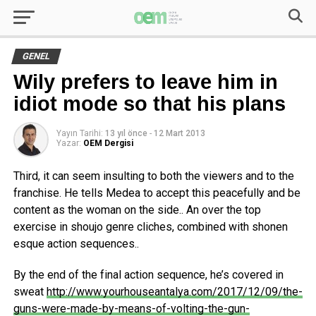
GENEL
Wily prefers to leave him in
idiot mode so that his plans
Yayın Tarihi:
13 yıl önce
-
12 Mart 2013
Yazar:
OEM Dergisi
Third, it can seem insulting to both the viewers and to the
franchise. He tells Medea to accept this peacefully and be
content as the woman on the side.. An over the top
exercise in shoujo genre cliches, combined with shonen
esque action sequences..
By the end of the final action sequence, he’s covered in
sweat
http://www.yourhouseantalya.com/2017/12/09/the-
guns-were-made-by-means-of-volting-the-gun-