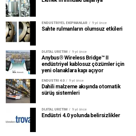
Ekmek fırınındaki başarıya
ENDÜSTRIYEL EKIPMANLAR
9 yıl önce
Sahte rulmanların olumsuz etkileri
DIJITAL ÜRETIM
9 yıl önce
Anybus® Wireless Bridge™ II
endüstriyel kablosuz çözümler için
yeni olanaklara kapı açıyor
ENDÜSTRI 4.0
9 yıl önce
Dahili malzeme akışında otomatik
sürüş sistemleri
DIJITAL ÜRETIM
9 yıl önce
Endüstri 4.0 yolunda belirsizlikler