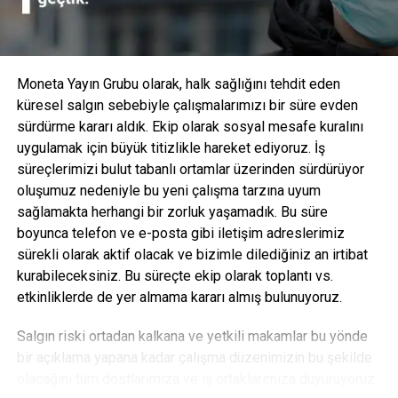
sorunlar, kesme halkası borudan çıkarılmadan önce de
tespit edilebilir ve bu sayede uygulama sırasında yıkıcı
arıza oluşması riskini azaltır.
Moneta Yayın Grubu olarak, halk sağlığını tehdit eden
küresel salgın sebebiyle çalışmalarımızı bir süre evden
sürdürme kararı aldık. Ekip olarak sosyal mesafe kuralını
uygulamak için büyük titizlikle hareket ediyoruz. İş
süreçlerimizi bulut tabanlı ortamlar üzerinden sürdürüyor
oluşumuz nedeniyle bu yeni çalışma tarzına uyum
sağlamakta herhangi bir zorluk yaşamadık. Bu süre
boyunca telefon ve e-posta gibi iletişim adreslerimiz
sürekli olarak aktif olacak ve bizimle dilediğiniz an irtibat
kurabileceksiniz. Bu süreçte ekip olarak toplantı vs.
etkinliklerde de yer almama kararı almış bulunuyoruz.
Eaton Hidrolik EMEA bölgesi Konnektörler ürün yöneticisi
Salgın riski ortadan kalkana ve yetkili makamlar bu yönde
olan Christian Kuenstel “Yüksek performanslı Walterscheid
bir açıklama yapana kadar çalışma düzenimizin bu şekilde
ailemize yaptığımız bu muhteşem ilaveyi sonunda
olacağını tüm dostlarımıza ve iş ortaklarımıza duyuruyoruz.
piyasaya sürdüğümüz için çok heyecanlıyız,” diyor.