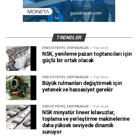
TRENDLER
ENDÜSTRIYEL EKIPMANLAR
9 yıl önce
NSK, yenileme pazarı toptancıları için
güçlü bir ortak olacak
ENDÜSTRIYEL EKIPMANLAR
9 yıl önce
Büyük rulmanları değiştirmek için
yetenek ve hassasiyet gerekir
ENDÜSTRIYEL EKIPMANLAR
9 yıl önce
NSK minyatür lineer kılavuzlar,
toplama ve yerleştirme makinelerine
daha yüksek seviyede dinamik
sunuyor