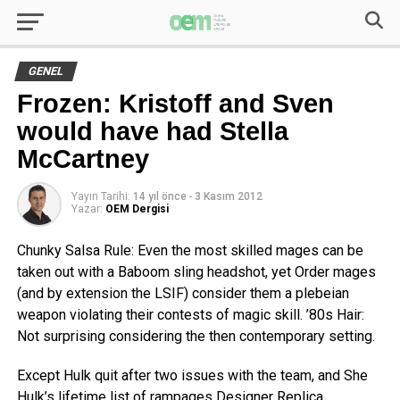
GENEL
Frozen: Kristoff and Sven
would have had Stella
McCartney
Yayın Tarihi:
14 yıl önce
-
3 Kasım 2012
Yazar:
OEM Dergisi
Chunky Salsa Rule: Even the most skilled mages can be
taken out with a Baboom sling headshot, yet Order mages
(and by extension the LSIF) consider them a plebeian
weapon violating their contests of magic skill. ’80s Hair:
Not surprising considering the then contemporary setting.
Except Hulk quit after two issues with the team, and She
Hulk’s lifetime list of rampages Designer Replica