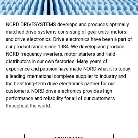
Eaton’ın özel üretim Walterscheid M-R7 makinesi sızıntı
riski kadar
Walring plus
kurulumu için gerekli zamanı ve
eforu da azaltır. M-R7 makinesi kesme halkası kurulumu ve
NORD DRIVESYSTEMS develops and produces optimally
boru şekillendirme süreçlerini otomatikleştirerek optimum
matched drive systems consisting of gear units, motors
sistem performansı sağlamaya
and drive electronics. Drive electronics have been a part of
our product range since 1984. We develop and produce
, aynı zamanda gerekli tork ve dönüşü azaltmaya yardımcı
NORD frequency inverters, motor starters and field
olur.
distributors in our own factories. Many years of
Kuenstel “Söz konusu kurulum davranışı ve performans
experience and passion have made NORD what it is today:
olduğunda
Walring plus
ikisini de karşılıyor,” diye ekliyor.
a leading international complete supplier to industry and
“Günümüzde müşteriler daha hafif ve kompakt ekipman
the best long-term drive electronics partner for our
tercih ediyor, bu yüzden daha fazla mekanik mukavemeti
customers. NORD drive electronics provides high
olan ince çeperli borular hidrolik uygulamalarda giderek
performance and reliability for all of our customers
popülerlik kazanıyor. Optimize edilmiş kesme kenarı
throughout the world.
geometrisi, block-stop kurulum fonksiyonu ve yumuşak
contası sayesinde
Walring plus
bu aranan özellikleri
sunabilir. Bu da genellikle kullanıldığı şekilde maliyeti
artırıp akış oranlarını azaltan ilave bileziğe ihtiyaç