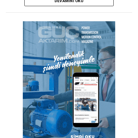
DEVAMINI OKU
duyulmadan ince çeperli boruların güvenli kurulumunu
sağlar.”