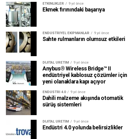
ETKINLIKLER
9 yıl önce
Ekmek fırınındaki başarıya
ENDÜSTRIYEL EKIPMANLAR
9 yıl önce
Sahte rulmanların olumsuz etkileri
DIJITAL ÜRETIM
9 yıl önce
Anybus® Wireless Bridge™ II
endüstriyel kablosuz çözümler için
yeni olanaklara kapı açıyor
ENDÜSTRI 4.0
9 yıl önce
Dahili malzeme akışında otomatik
sürüş sistemleri
DIJITAL ÜRETIM
9 yıl önce
Endüstri 4.0 yolunda belirsizlikler