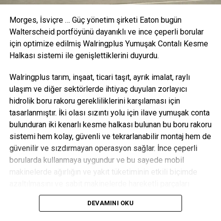
ÖNCEKI KONU
“It does appear at this time that it was a hack
Morges, İsviçre
… Güç yönetim şirketi Eaton bugün
Walterscheid portföyünü dayanıklı ve ince çeperli borular
için optimize edilmiş
Walringplus
Yumuşak Contalı Kesme
OEM Dergisi
Halkası sistemi ile genişlettiklerini duyurdu.
Walringplus
tarım, inşaat, ticari taşıt, ayrık imalat, raylı
ulaşım ve diğer sektörlerde ihtiyaç duyulan zorlayıcı
hidrolik boru rakoru gerekliliklerini karşılaması için
tasarlanmıştır. İki olası sızıntı yolu için ilave yumuşak conta
bulunduran iki kenarlı kesme halkası bulunan bu boru rakoru
sistemi hem kolay, güvenli ve tekrarlanabilir montaj hem de
güvenilir ve sızdırmayan operasyon sağlar. İnce çeperli
borularda kullanmaya uygundur ve bu sayede mobil
makinelerde ağırlığın ve yakıt tüketiminin etkili biçimde
azaltılmasını ve sabit makinelerde hareketli parçaları
destekler.
DEVAMINI OKU
Boru rakoru performansında doğru montaj çok önemlidir; bu