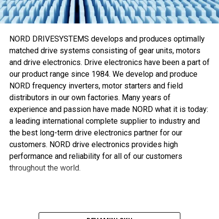
Eaton’ın özel üretim Walterscheid M-R7 makinesi sızıntı
riski kadar
Walring plus
kurulumu için gerekli zamanı ve
eforu da azaltır. M-R7 makinesi kesme halkası kurulumu ve
NORD DRIVESYSTEMS develops and produces optimally
boru şekillendirme süreçlerini otomatikleştirerek optimum
matched drive systems consisting of gear units, motors
sistem performansı sağlamaya
and drive electronics. Drive electronics have been a part of
our product range since 1984. We develop and produce
, aynı zamanda gerekli tork ve dönüşü azaltmaya yardımcı
NORD frequency inverters, motor starters and field
olur.
distributors in our own factories. Many years of
Kuenstel “Söz konusu kurulum davranışı ve performans
experience and passion have made NORD what it is today:
olduğunda
Walring plus
ikisini de karşılıyor,” diye ekliyor.
a leading international complete supplier to industry and
“Günümüzde müşteriler daha hafif ve kompakt ekipman
the best long-term drive electronics partner for our
tercih ediyor, bu yüzden daha fazla mekanik mukavemeti
customers. NORD drive electronics provides high
olan ince çeperli borular hidrolik uygulamalarda giderek
performance and reliability for all of our customers
popülerlik kazanıyor. Optimize edilmiş kesme kenarı
throughout the world.
geometrisi, block-stop kurulum fonksiyonu ve yumuşak
contası sayesinde
Walring plus
bu aranan özellikleri
sunabilir. Bu da genellikle kullanıldığı şekilde maliyeti
artırıp akış oranlarını azaltan ilave bileziğe ihtiyaç