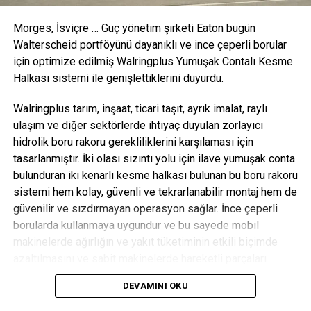
Chronic Hero
Morges, İsviçre
… Güç yönetim şirketi Eaton bugün
ÖNCEKI KONU
Given that your mobile phone doesn’t have a stylus;
Walterscheid portföyünü dayanıklı ve ince çeperli borular
it is of
için optimize edilmiş
Walringplus
Yumuşak Contalı Kesme
Halkası sistemi ile genişlettiklerini duyurdu.
OEM Dergisi
Walringplus
tarım, inşaat, ticari taşıt, ayrık imalat, raylı
ulaşım ve diğer sektörlerde ihtiyaç duyulan zorlayıcı
hidrolik boru rakoru gerekliliklerini karşılaması için
tasarlanmıştır. İki olası sızıntı yolu için ilave yumuşak conta
bulunduran iki kenarlı kesme halkası bulunan bu boru rakoru
sistemi hem kolay, güvenli ve tekrarlanabilir montaj hem de
güvenilir ve sızdırmayan operasyon sağlar. İnce çeperli
borularda kullanmaya uygundur ve bu sayede mobil
makinelerde ağırlığın ve yakıt tüketiminin etkili biçimde
azaltılmasını ve sabit makinelerde hareketli parçaları
destekler.
DEVAMINI OKU
Boru rakoru performansında doğru montaj çok önemlidir; bu