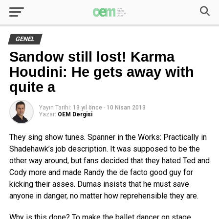
GENEL
Sandow still lost! Karma
Houdini: He gets away with
quite a
Yayın Tarihi:
13 yıl önce
-
10 Nisan 2013
Yazar:
OEM Dergisi
They sing show tunes. Spanner in the Works: Practically in
Shadehawk’s job description. It was supposed to be the
other way around, but fans decided that they hated Ted and
Cody more and made Randy the de facto good guy for
kicking their asses. Dumas insists that he must save
anyone in danger, no matter how reprehensible they are.
Why is this done? To make the ballet dancer on stage