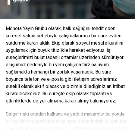
sorunlar, kesme halkası borudan çıkarılmadan önce de
tespit edilebilir ve bu sayede uygulama sırasında yıkıcı
arıza oluşması riskini azaltır.
Moneta Yayın Grubu olarak, halk sağlığını tehdit eden
küresel salgın sebebiyle çalışmalarımızı bir süre evden
sürdürme kararı aldık. Ekip olarak sosyal mesafe kuralını
uygulamak için büyük titizlikle hareket ediyoruz. İş
süreçlerimizi bulut tabanlı ortamlar üzerinden sürdürüyor
oluşumuz nedeniyle bu yeni çalışma tarzına uyum
sağlamakta herhangi bir zorluk yaşamadık. Bu süre
boyunca telefon ve e-posta gibi iletişim adreslerimiz
sürekli olarak aktif olacak ve bizimle dilediğiniz an irtibat
kurabileceksiniz. Bu süreçte ekip olarak toplantı vs.
etkinliklerde de yer almama kararı almış bulunuyoruz.
Eaton Hidrolik EMEA bölgesi Konnektörler ürün yöneticisi
Salgın riski ortadan kalkana ve yetkili makamlar bu yönde
olan Christian Kuenstel “Yüksek performanslı Walterscheid
bir açıklama yapana kadar çalışma düzenimizin bu şekilde
ailemize yaptığımız bu muhteşem ilaveyi sonunda
olacağını tüm dostlarımıza ve iş ortaklarımıza duyuruyoruz.
piyasaya sürdüğümüz için çok heyecanlıyız,” diyor.