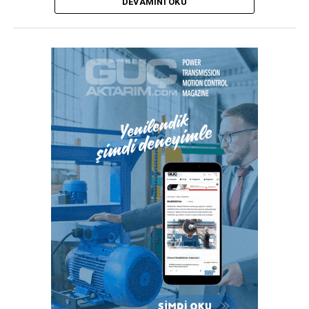
DEVAMINI OKU
duyulmadan ince çeperli boruların güvenli kurulumunu
sağlar.”