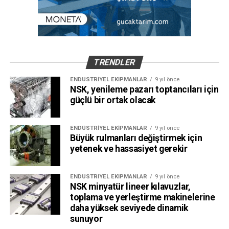
TRENDLER
ENDÜSTRIYEL EKIPMANLAR
9 yıl önce
NSK, yenileme pazarı toptancıları için
güçlü bir ortak olacak
ENDÜSTRIYEL EKIPMANLAR
9 yıl önce
Büyük rulmanları değiştirmek için
yetenek ve hassasiyet gerekir
ENDÜSTRIYEL EKIPMANLAR
9 yıl önce
NSK minyatür lineer kılavuzlar,
toplama ve yerleştirme makinelerine
daha yüksek seviyede dinamik
sunuyor