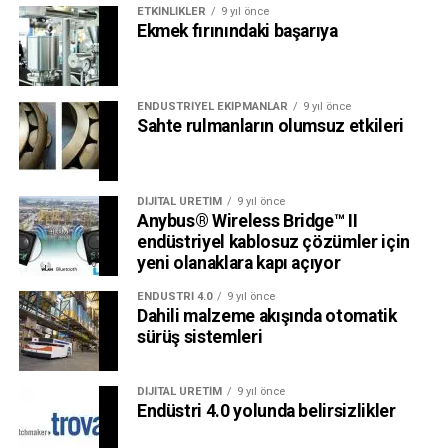
ETKINLIKLER
9 yıl önce
Ekmek fırınındaki başarıya
ENDÜSTRIYEL EKIPMANLAR
9 yıl önce
Sahte rulmanların olumsuz etkileri
DIJITAL ÜRETIM
9 yıl önce
Anybus® Wireless Bridge™ II
endüstriyel kablosuz çözümler için
yeni olanaklara kapı açıyor
ENDÜSTRI 4.0
9 yıl önce
Dahili malzeme akışında otomatik
sürüş sistemleri
DIJITAL ÜRETIM
9 yıl önce
Endüstri 4.0 yolunda belirsizlikler