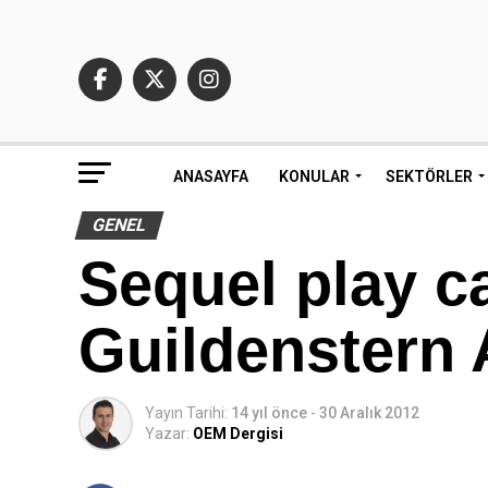
ANASAYFA
KONULAR
SEKTÖRLER
GENEL
Sequel play c
Guildenstern 
Yayın Tarihi:
14 yıl önce
-
30 Aralık 2012
Yazar:
OEM Dergisi