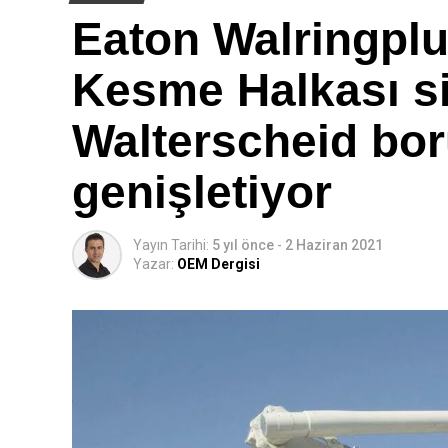
Eaton Walringpl
Kesme Halkası si
Walterscheid bor
genişletiyor
Yayın Tarihi:
5 yıl önce
-
2 Haziran 2021
Yazar:
OEM Dergisi