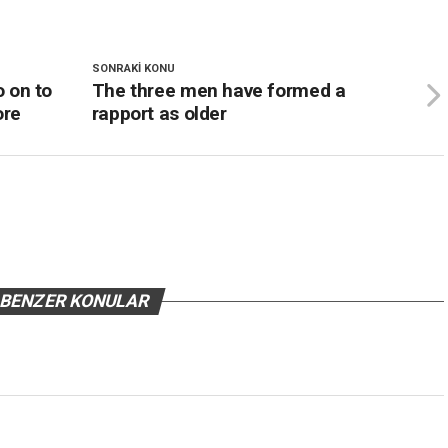
SONRAKI KONU
 on to
The three men have formed a
ore
rapport as older
BENZER KONULAR