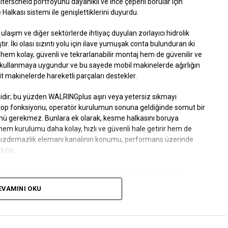
erscheid portföyünü dayanıklı ve ince çeperli borular için
lkası sistemi ile genişlettiklerini duyurdu.
ylı ulaşım ve diğer sektörlerde ihtiyaç duyulan zorlayıcı hidrolik
tır. İki olası sızıntı yolu için ilave yumuşak conta bulunduran iki
hem kolay, güvenli ve tekrarlanabilir montaj hem de güvenilir ve
a kullanmaya uygundur ve bu sayede mobil makinelerde ağırlığın
it makinelerde hareketli parçaları destekler.
idir; bu yüzden
WALRINGplus
aşırı veya yetersiz sıkmayı
-stop fonksiyonu, operatör kurulumun sonuna geldiğinde somut bir
çümü gerekmez. Bunlara ek olarak, kesme halkasını boruya
hem kurulumu daha kolay, hızlı ve güvenli hale getirir hem de
 sızdırmazlık elemanı kanalının konumu, performans üzerinde
ılar.
bilecek sızdırma riskini ortadan kaldırmak için bunların kök
EVAMINI OKU
 değişse veya tutma kuvveti azalsa da yumuşak conta, sızıntıları
 kesme halkası borudan çıkarılmadan önce de tespit edilebilir ve
ini azaltır.