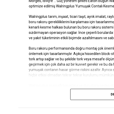
Morges, İsviçre
… Güç yönetim şirketi Eaton bugün Walt
optimize edilmiş
Walringplus
Yumuşak Contalı Kesme Ha
Walringplus
tarım, inşaat, ticari taşıt, ayrık imalat, ra
boru rakoru gerekliliklerini karşılaması için tasarlanmış
kenarlı kesme halkası bulunan bu boru rakoru sistemi 
sızdırmayan operasyon sağlar. İnce çeperli borulard
ve yakıt tüketiminin etkili biçimde azaltılmasını ve sab
Boru rakoru performansında doğru montaj çok öneml
önlemek için tasarlanmıştır. Açıkça hissedilen block
tork artışı sağlar ve bu şekilde tork veya mesafe öl
geçirmek için çok daha az bir kuvvet gerekir ve bu da 
yumuşak contanın hasar görme riskini azaltır. Ayrıca
hiçbir etkisi olmadan tekrar tekrar kurulumu mümkün k
Walring plus
masraflı hasarlara ve duruşlara neden ola
nedenlerine iner.
D
Borular veya cıvatalar biraz çizilse, akışkan sıcaklığı
önler. Düşük kurulum torku nedeniyle oluşan sorunlar,
bu sayede uygulama sırasında yıkıcı arıza oluşması risk