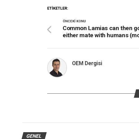
ETIKETLER:
ÖNCEKI KONU
Common Lamias can then go
either mate with humans (m
OEM Dergisi
GENEL