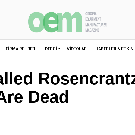
FIRMA REHBERI
DERGI
VIDEOLAR
HABERLER & ETKIN
alled Rosencrant
Are Dead