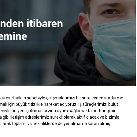
cisi olan Christian Kuenstel “Yüksek performanslı Walterscheid
asaya sürdüğümüz için çok heyecanlıyız,” diyor. “Piyasada başka
ı ve iki kenarlı yenilikçi tasarımımız ve contanın ayrı bir
lkasına entegre edilmesi sızıntıyı önlemede daha iyi bir
ar bulunuyor:
lu.
kullanılmak üzere tasarlandı.
t bir tork artışı sunar.
a riskini ve maliyetli duruşları azaltmaya yardımcı olacak
 küresel salgın sebebiyle çalışmalarımızı bir süre evden sürdürme
ak için büyük titizlikle hareket ediyoruz. İş süreçlerimizi bulut
niyle bu yeni çalışma tarzına uyum sağlamakta herhangi bir
tı riski kadar
Walring plus
kurulumu için gerekli zamanı ve eforu
ibi iletişim adreslerimiz sürekli olarak aktif olacak ve bizimle
boru şekillendirme süreçlerini otomatikleştirerek optimum
 olarak toplantı vs. etkinliklerde de yer almama kararı almış
ımcı olur.